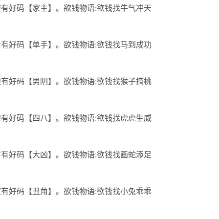
边有好码【家主】。欲钱物语:欲钱找牛气冲天
后有好码【单手】。欲钱物语:欲钱找马到成功
边有好码【男阴】。欲钱物语:欲钱找猴子摘桃
边有好码【四八】。欲钱物语:欲钱找虎虎生威
右有好码【大凶】。欲钱物语:欲钱找画蛇添足
家有好码【丑角】。欲钱物语:欲钱找小兔乖乖