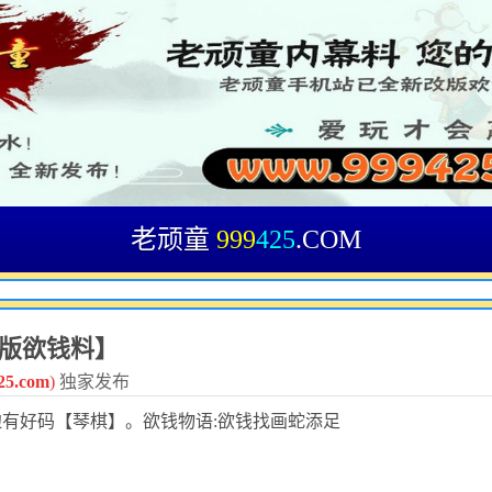
老顽童
999
425
.COM
版欲钱料】
25.com
)
独家发布
边有好码【琴棋】。欲钱物语:欲钱找画蛇添足