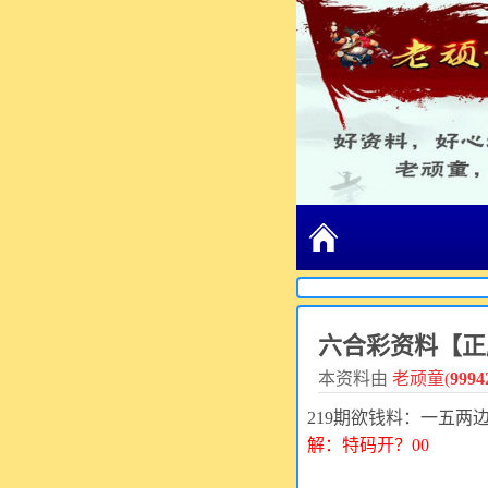
六合彩资料【正
本资料由
老顽童(
9994
219期欲钱料：一五两
解：特码开？00