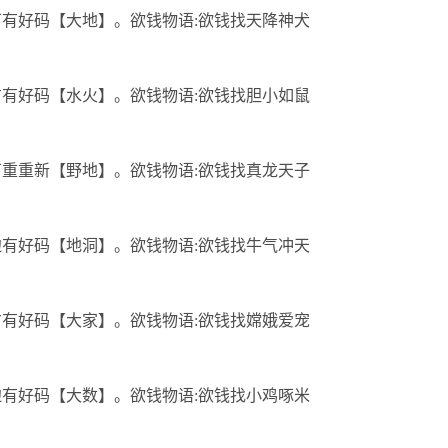
下有好码【大地】。欲钱物语:欲钱找天降神犬
右有好码【水火】。欲钱物语:欲钱找胆小如鼠
下重重新【野地】。欲钱物语:欲钱找真龙天子
边有好码【地洞】。欲钱物语:欲钱找牛气冲天
右有好码【大家】。欲钱物语:欲钱找嫦娥爱宠
边有好码【大数】。欲钱物语:欲钱找小鸡啄米