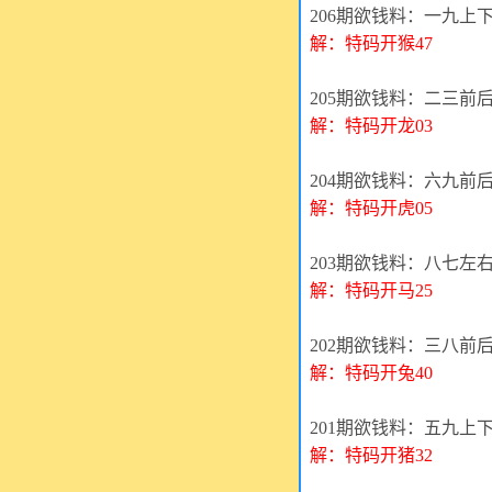
206期欲钱料：一九上
解：特码开猴47
205期欲钱料：二三前
解：特码开龙03
204期欲钱料：六九前
解：特码开虎05
203期欲钱料：八七左
解：特码开马25
202期欲钱料：三八前
解：特码开兔40
201期欲钱料：五九上
解：特码开猪32