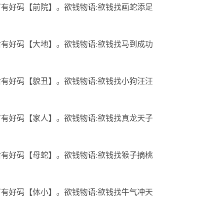
下有好码【前院】。欲钱物语:欲钱找画蛇添足
后有好码【大地】。欲钱物语:欲钱找马到成功
后有好码【貌丑】。欲钱物语:欲钱找小狗汪汪
右有好码【家人】。欲钱物语:欲钱找真龙天子
后有好码【母蛇】。欲钱物语:欲钱找猴子摘桃
下有好码【体小】。欲钱物语:欲钱找牛气冲天