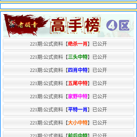
221期:
公式资料【
绝杀一肖
】已公开
221期:
公式资料【
三头中特
】已公开
221期:
公式资料【
四肖中特
】已公开
221期:
公式资料【
五尾中特
】已公开
221期:
公式资料【
家野中特
】已公开
221期:
公式资料【
平特一肖
】已公开
221期:
公式资料【
大小中特
】已公开
221期:
公式资料【
前后中特
】已公开