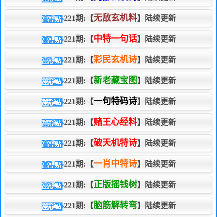
无敌玄机料
221期:【
】陆续更新
中特一句话
221期:【
】陆续更新
彩民玄机诗
221期:【
】陆续更新
新老藏宝图
221期:【
】陆续更新
一句特码诗
221期:【
】陆续更新
赌王心经料
221期:【
】陆续更新
破天机特诗
221期:【
】陆续更新
一肖中特诗
221期:【
】陆续更新
正版摇钱树
221期:【
】陆续更新
脑筋解转弯
221期:【
】陆续更新