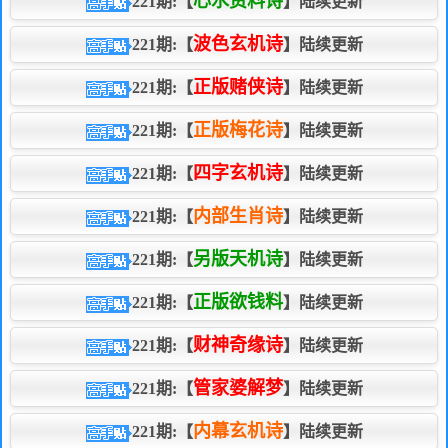
心水资料诗
221期:【
】陆续更新
波色玄机诗
221期:【
】陆续更新
正版赌侠诗
221期:【
】陆续更新
正版梅花诗
221期:【
】陆续更新
四字玄机诗
221期:【
】陆续更新
内部生肖诗
221期:【
】陆续更新
另版天机诗
221期:【
】陆续更新
正版欲钱料
221期:【
】陆续更新
财神奇缘诗
221期:【
】陆续更新
管家婆解梦
221期:【
】陆续更新
内幕玄机诗
221期:【
】陆续更新