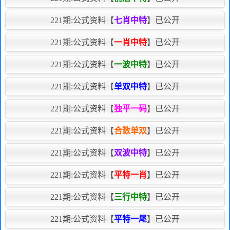
221期:
公式资料【
七肖中特
】已公开
221期:
公式资料【
一肖中特
】已公开
221期:
公式资料【
一波中特
】已公开
221期:
公式资料【
单双中特
】已公开
221期:
公式资料【
独平一码
】已公开
221期:
公式资料【
合数单双
】已公开
221期:
公式资料【
双波中特
】已公开
221期:
公式资料【
平特一肖
】已公开
221期:
公式资料【
三行中特
】已公开
221期:
公式资料【
平特一尾
】已公开