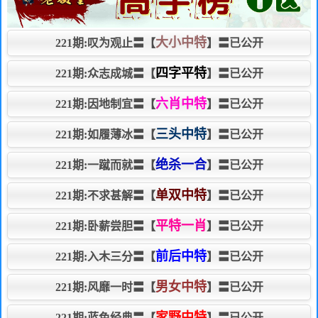
大小中特
221期:叹为观止〓【
】〓已公开
四字平特
221期:众志成城〓【
】〓已公开
六肖中特
221期:因地制宜〓【
】〓已公开
三头中特
221期:如履薄冰〓【
】〓已公开
绝杀一合
221期:一蹴而就〓【
】〓已公开
单双中特
221期:不求甚解〓【
】〓已公开
平特一肖
221期:卧薪尝胆〓【
】〓已公开
前后中特
221期:入木三分〓【
】〓已公开
男女中特
221期:风靡一时〓【
】〓已公开
家野中特
221期:蓝色经典〓【
】〓已公开