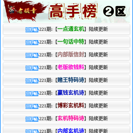
一点通玄机
221期:【
】陆续更新
一句话中特
221期:【
】陆续更新
内部版信封
221期:【
】陆续更新
老版欲钱料
221期:【
】陆续更新
赌王特码诗
221期:【
】陆续更新
赢钱玄机诗
221期:【
】陆续更新
博彩玄机料
221期:【
】陆续更新
玄机特码诗
221期:【
】陆续更新
内部玄机诗
221期:【
】陆续更新