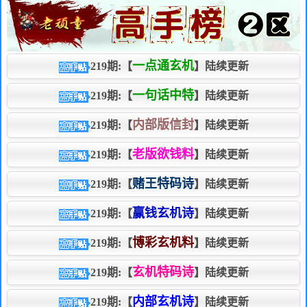
一点通玄机
219期:【
】陆续更新
一句话中特
219期:【
】陆续更新
内部版信封
219期:【
】陆续更新
老版欲钱料
219期:【
】陆续更新
赌王特码诗
219期:【
】陆续更新
赢钱玄机诗
219期:【
】陆续更新
博彩玄机料
219期:【
】陆续更新
玄机特码诗
219期:【
】陆续更新
内部玄机诗
219期:【
】陆续更新