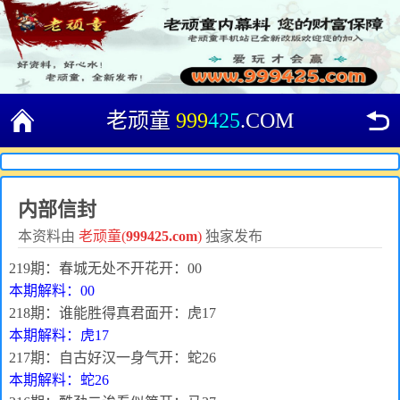
老顽童
999
425
.COM
内部信封
本资料由
老顽童(
999425.com
)
独家发布
219期：春城无处不开花开：00
本期解料：00
218期：谁能胜得真君面开：虎17
本期解料：虎17
217期：自古好汉一身气开：蛇26
本期解料：蛇26