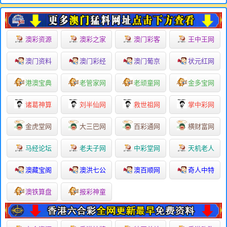
澳彩资源
澳彩之家
澳门彩客
王中王网
澳门资料
澳门彩经
澳门葡京
状元红网
港澳宝典
老管家网
老顽童网
金多宝网
诸葛神算
刘半仙网
救世祖网
掌中彩网
金虎堂网
大三巴网
百彩通网
横财富网
马经论坛
老夫子网
中彩堂网
天机老人
澳藏宝阁
澳洪七公
澳百顺网
奇人中特
澳铁算盘
报彩神童