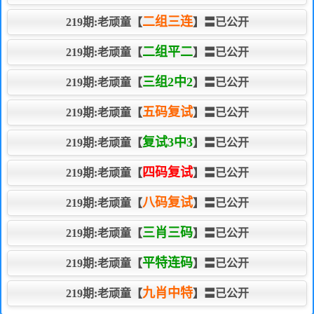
二组三连
219期:老顽童【
】〓已公开
二组平二
219期:老顽童【
】〓已公开
三组2中2
219期:老顽童【
】〓已公开
五码复试
219期:老顽童【
】〓已公开
复试3中3
219期:老顽童【
】〓已公开
四码复试
219期:老顽童【
】〓已公开
八码复试
219期:老顽童【
】〓已公开
三肖三码
219期:老顽童【
】〓已公开
平特连码
219期:老顽童【
】〓已公开
九肖中特
219期:老顽童【
】〓已公开