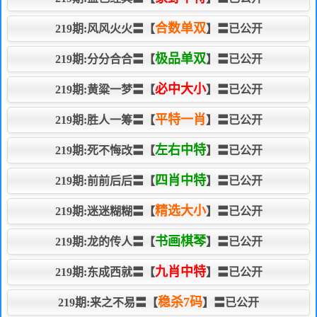
合数单双
219期:风风火火〓【
】〓已公开
极品单双
219期:分分合合〓【
】〓已公开
必中大小
219期:黄粱一梦〓【
】〓已公开
平特一肖
219期:胜人一筹〓【
】〓已公开
左右中特
219期:死不悔改〓【
】〓已公开
四肖中特
219期:前前后后〓【
】〓已公开
精选大小
219期:迷迷糊糊〓【
】〓已公开
书画棋琴
219期:龙的传人〓【
】〓已公开
九肖中特
219期:东成西就〓【
】〓已公开
稳杀7码
219期:来之不易〓【
】〓已公开