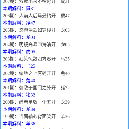
207期：双数出来不稀奇开：鼠31
本期解料：鼠31
206期：人前人后马最精开：猴47
本期解料：猴47
205期：悠游活跃如穿梭开：龙03
本期解料：龙03
204期：明镜高悬四海清开：虎05
本期解料：虎05
203期：狂笑惊散四方客开：马25
本期解料：马25
202期：绿地之上有码开开：兔40
本期解料：兔40
201期：御敌于国门之外开：猪32
本期解料：猪32
200期：醉看单数一个五开：龙39
本期解料：龙39
199期：当面输心背面笑开：羊36
本期解料：羊36