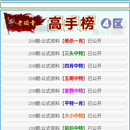
219期:
公式资料【
绝杀一肖
】已公开
219期:
公式资料【
三头中特
】已公开
219期:
公式资料【
四肖中特
】已公开
219期:
公式资料【
五尾中特
】已公开
219期:
公式资料【
家野中特
】已公开
219期:
公式资料【
平特一肖
】已公开
219期:
公式资料【
大小中特
】已公开
219期:
公式资料【
前后中特
】已公开