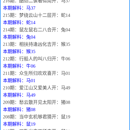
216期：酷劲二诶看似简开：马37
本期解料：马37
215期：梦绕云山十二层开：蛇14
本期解料：蛇14
214期：鼠左鼠右二八合开：兔04
本期解料：兔04
213期：相扶持逢凶化吉开：猴35
本期解料：猴35
212期：行船人的叫八归开：牛06
本期解料：牛06
211期：众生所归欢欢喜开：马01
本期解料：马01
210期：爱江山又爱美人开：马49
本期解料：马49
209期：愁云散开见太阳开：猪08
本期解料：猪08
208期：当中玄机够君猜开：鼠19
本期解料：鼠19