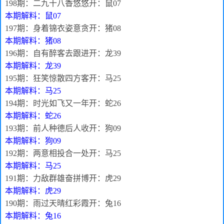
198期：二九十八香悠悠开：鼠07
本期解料：鼠07
197期：身着锦衣姿意贪开：猪08
本期解料：猪08
196期：自有醉客去跟进开：龙39
本期解料：龙39
195期：狂笑惊散四方客开：马25
本期解料：马25
194期：时光如飞又一年开：蛇26
本期解料：蛇26
193期：前人种德后人收开：狗09
本期解料：狗09
192期：两意相投合一处开：马25
本期解料：马25
191期：力敌群雄奋拼博开：虎29
本期解料：虎29
190期：雨过天晴红彩霞开：兔16
本期解料：兔16