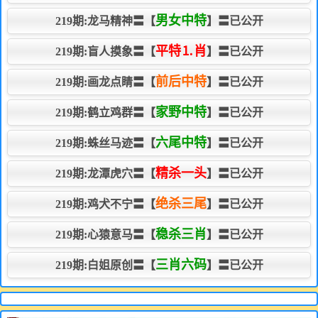
男女中特
219期:龙马精神〓【
】〓已公开
平特⒈肖
219期:盲人摸象〓【
】〓已公开
前后中特
219期:画龙点睛〓【
】〓已公开
家野中特
219期:鹤立鸡群〓【
】〓已公开
六尾中特
219期:蛛丝马迹〓【
】〓已公开
精杀一头
219期:龙潭虎穴〓【
】〓已公开
绝杀三尾
219期:鸡犬不宁〓【
】〓已公开
稳杀三肖
219期:心猿意马〓【
】〓已公开
三肖六码
219期:白姐原创〓【
】〓已公开