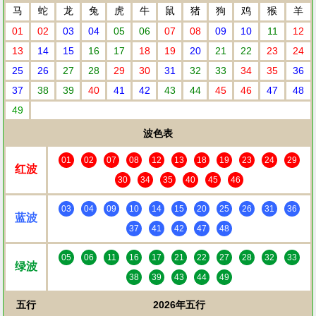
马
蛇
龙
兔
虎
牛
鼠
猪
狗
鸡
猴
羊
01
02
03
04
05
06
07
08
09
10
11
12
13
14
15
16
17
18
19
20
21
22
23
24
25
26
27
28
29
30
31
32
33
34
35
36
37
38
39
40
41
42
43
44
45
46
47
48
49
波色表
01
02
07
08
12
13
18
19
23
24
29
红波
30
34
35
40
45
46
03
04
09
10
14
15
20
25
26
31
36
蓝波
37
41
42
47
48
05
06
11
16
17
21
22
27
28
32
33
绿波
38
39
43
44
49
五行
2026年五行