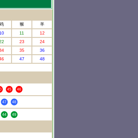
鸡
猴
羊
10
11
12
22
23
24
34
35
36
46
47
48
0
45
46
47
48
44
49