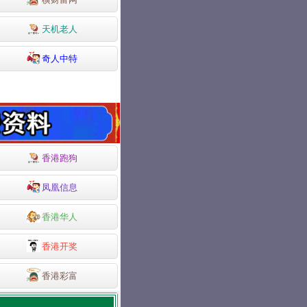
天机老人
奇人中特
香港跑狗
凤凰信息
香港华人
香港开奖
香港彩富