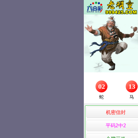
机密信封
平码2中2