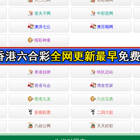
老夫子网
中彩堂网
澳洪七公
澳百顺网
报彩神童
香港挂牌
特区总站
香港马会
博发世家
香港九龙
六合宝典
亚视彩票
二四六彩
六叔公网
天天好彩