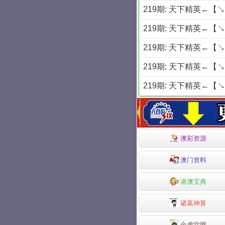
219期: 天下精英←
219期: 天下精英←【
219期: 天下精英←【
219期: 天下精英←【
219期: 天下精英←
澳彩资源
澳门资料
港澳宝典
诸葛神算
金虎堂网