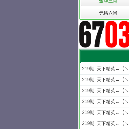
金牌三肖
无错六肖
219期: 天下精英←
219期: 天下精英←
219期: 天下精英←
219期: 天下精英←
219期: 天下精英←
219期: 天下精英←