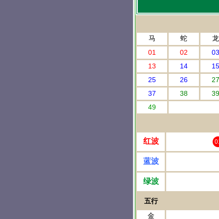
马
蛇
龙
01
02
0
13
14
1
25
26
2
37
38
3
49
红波
0
蓝波
绿波
五行
金