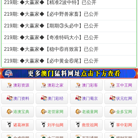
219期: ◆大赢家◆【精准2波中特】已公开
219期: ◆大赢家◆【必中野兽家畜】已公开
219期: ◆大赢家◆【期期③头必中】已公开
219期: ◆大赢家◆【奇准特码大小】已公开
219期: ◆大赢家◆【稳中⑥肖致富】已公开
219期: ◆大赢家◆【必中黄金⑥尾】已公开
澳彩资源
澳彩之家
澳门彩客
王中王网
澳门资料
澳门彩经
澳门葡京
状元红网
港澳宝典
老管家网
老顽童网
金多宝网
诸葛神算
刘半仙网
救世祖网
掌中彩网