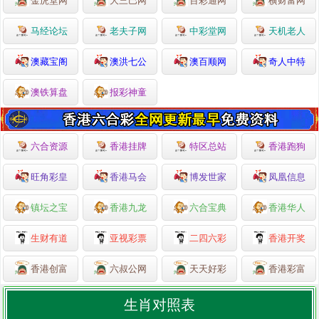
金虎堂网
大三巴网
百彩通网
横财富网
马经论坛
老夫子网
中彩堂网
天机老人
澳藏宝阁
澳洪七公
澳百顺网
奇人中特
澳铁算盘
报彩神童
六合资源
香港挂牌
特区总站
香港跑狗
旺角彩皇
香港马会
博发世家
凤凰信息
镇坛之宝
香港九龙
六合宝典
香港华人
生财有道
亚视彩票
二四六彩
香港开奖
香港创富
六叔公网
天天好彩
香港彩富
生肖对照表