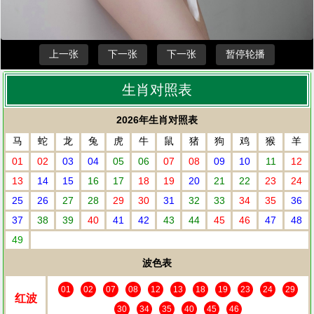
上一张
下一张
下一张
暂停轮播
生肖对照表
2026年生肖对照表
马
蛇
龙
兔
虎
牛
鼠
猪
狗
鸡
猴
羊
01
02
03
04
05
06
07
08
09
10
11
12
13
14
15
16
17
18
19
20
21
22
23
24
25
26
27
28
29
30
31
32
33
34
35
36
37
38
39
40
41
42
43
44
45
46
47
48
49
波色表
01
02
07
08
12
13
18
19
23
24
29
红波
30
34
35
40
45
46