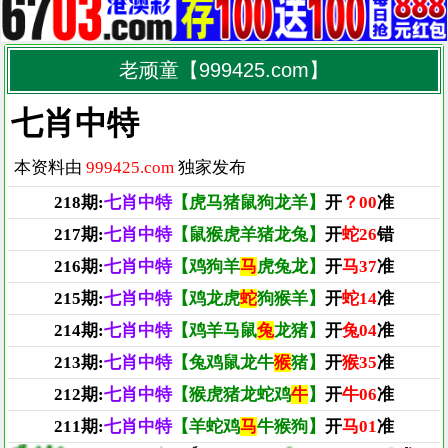
老顽童
【999425.com】
七肖中特
本资料由
999425.com
独家发布
218期:
七肖中特
【虎马猪鼠狗龙羊】
开
？00
准
217期:
七肖中特
【鼠猴虎羊猪龙兔】
开
蛇26
错
216期:
七肖中特
【鸡狗羊
马
虎兔龙】
开
马37
准
215期:
七肖中特
【鸡龙虎
蛇
狗猴羊】
开
蛇14
准
214期:
七肖中特
【鸡羊马鼠
兔
龙猪】
开
兔04
准
213期:
七肖中特
【兔鸡鼠龙牛
猴
猪】
开
猴35
准
212期:
七肖中特
【猴虎猪龙蛇鸡
牛
】
开
牛06
准
211期:
七肖中特
【羊蛇鸡
马
牛猴狗】
开
马01
准