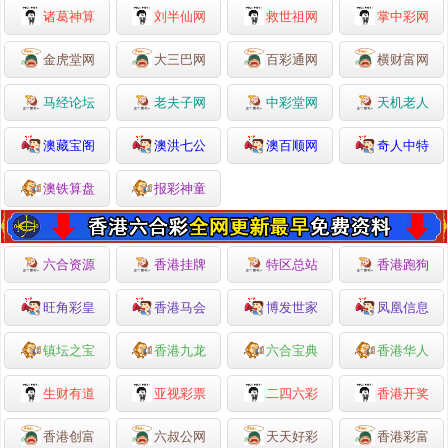
诸葛神算
刘半仙网
救世祖网
掌中彩网
金虎堂网
大三巴网
百彩通网
横财富网
马经论坛
老夫子网
中彩堂网
天机老人
澳藏宝阁
澳洪七公
澳百顺网
奇人中特
澳铁算盘
报彩神童
六合资源
香港挂牌
特区总站
香港跑狗
旺角彩皇
香港马会
博发世家
凤凰信息
镇坛之宝
香港九龙
六合宝典
香港华人
生财有道
亚视彩票
二四六彩
香港开奖
香港创富
六叔公网
天天好彩
香港彩富