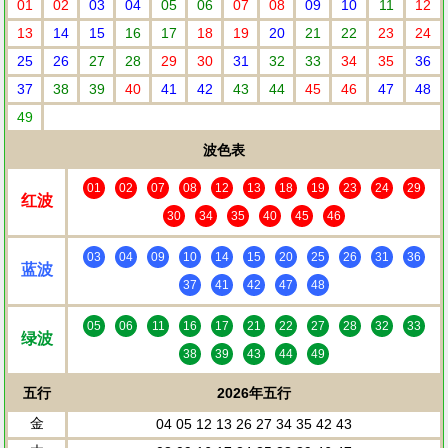
01
02
03
04
05
06
07
08
09
10
11
12
13
14
15
16
17
18
19
20
21
22
23
24
25
26
27
28
29
30
31
32
33
34
35
36
37
38
39
40
41
42
43
44
45
46
47
48
49
波色表
01
02
07
08
12
13
18
19
23
24
29
红波
30
34
35
40
45
46
03
04
09
10
14
15
20
25
26
31
36
蓝波
37
41
42
47
48
05
06
11
16
17
21
22
27
28
32
33
绿波
38
39
43
44
49
五行
2026年五行
金
04 05 12 13 26 27 34 35 42 43