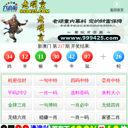
返回首页
机密信封
一句中特
四码中特
②肖中特
平码2中2
一肖一码
选料⑥码
来料大小
金牌三肖
一句博特
一肖必中
无错四肖
无错六肖
稳赚一肖
一肖一码
家婆二肖