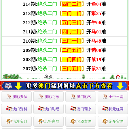
214期:
绝杀二门
【
四门二门
】
开
兔04
准
213期:
绝杀二门
【
三门一门
】
开
猴35
准
212期:
绝杀二门
【
五门三门
】
开
牛06
准
211期:
绝杀二门
【
四门二门
】
开
马01
准
210期:
绝杀二门
【
三门一门
】
开
马49
准
209期:
绝杀二门
【
二门五门
】
开
猪08
准
208期:
绝杀二门
【
一门四门
】
开
鼠19
准
207期:
绝杀二门
【
三门五门
】
开
鼠31
准
澳彩资源
澳彩之家
澳门彩客
王中王网
澳门资料
澳门彩经
澳门葡京
状元红网
港澳宝典
老管家网
老顽童网
金多宝网