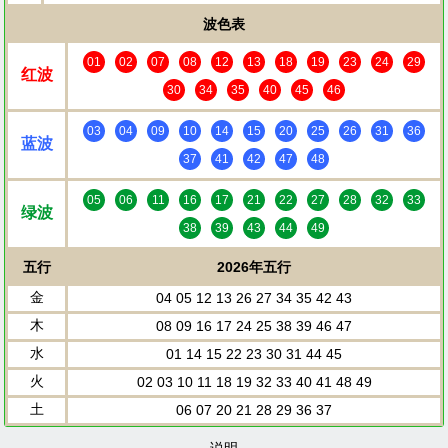
波色表
01
02
07
08
12
13
18
19
23
24
29
红波
30
34
35
40
45
46
03
04
09
10
14
15
20
25
26
31
36
蓝波
37
41
42
47
48
05
06
11
16
17
21
22
27
28
32
33
绿波
38
39
43
44
49
五行
2026年五行
金
04 05 12 13 26 27 34 35 42 43
木
08 09 16 17 24 25 38 39 46 47
水
01 14 15 22 23 30 31 44 45
火
02 03 10 11 18 19 32 33 40 41 48 49
土
06 07 20 21 28 29 36 37
说明