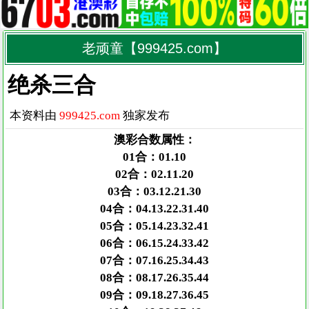
老顽童
【999425.com】
绝杀三合
本资料由
999425.com
独家发布
澳彩合数属性：
01合：01.10
02合：02.11.20
03合：03.12.21.30
04合：04.13.22.31.40
05合：05.14.23.32.41
06合：06.15.24.33.42
07合：07.16.25.34.43
08合：08.17.26.35.44
09合：09.18.27.36.45