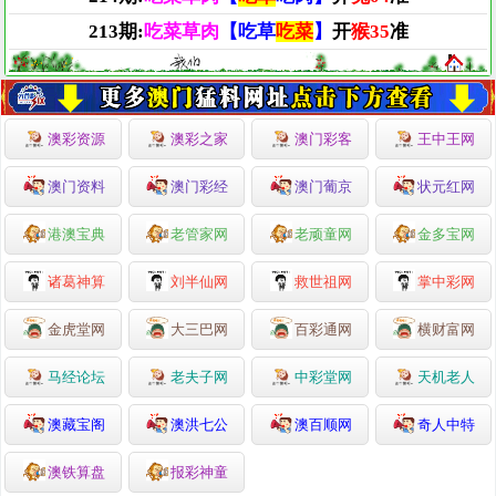
213期:
吃菜草肉
【吃草
吃菜
】
开
猴35
准
澳彩资源
澳彩之家
澳门彩客
王中王网
澳门资料
澳门彩经
澳门葡京
状元红网
港澳宝典
老管家网
老顽童网
金多宝网
诸葛神算
刘半仙网
救世祖网
掌中彩网
金虎堂网
大三巴网
百彩通网
横财富网
马经论坛
老夫子网
中彩堂网
天机老人
澳藏宝阁
澳洪七公
澳百顺网
奇人中特
澳铁算盘
报彩神童