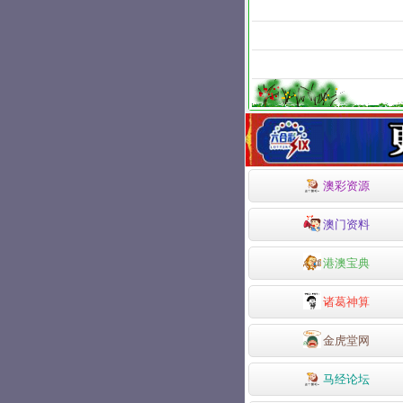
澳彩资源
澳门资料
港澳宝典
诸葛神算
金虎堂网
马经论坛