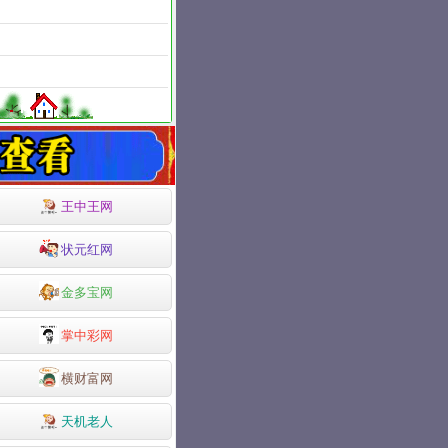
王中王网
状元红网
金多宝网
掌中彩网
横财富网
天机老人