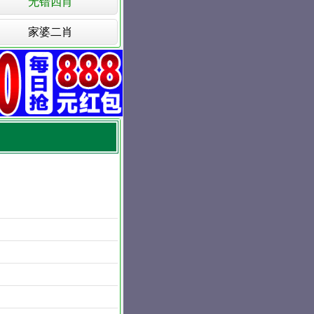
无错四肖
家婆二肖