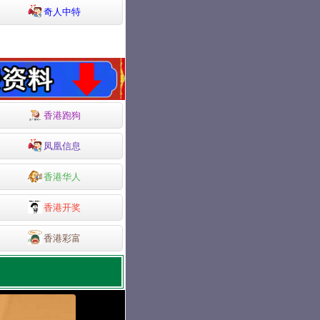
奇人中特
香港跑狗
凤凰信息
香港华人
香港开奖
香港彩富