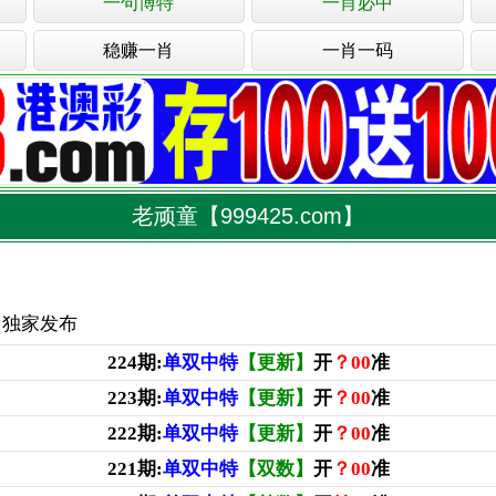
一句博特
一肖必中
稳赚一肖
一肖一码
老顽童
【999425.com】
独家发布
224期:
单双中特
【更新】
开
？00
准
223期:
单双中特
【更新】
开
？00
准
222期:
单双中特
【更新】
开
？00
准
221期:
单双中特
【双数】
开
？00
准