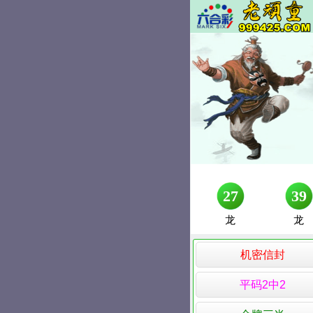
机密信封
平码2中2