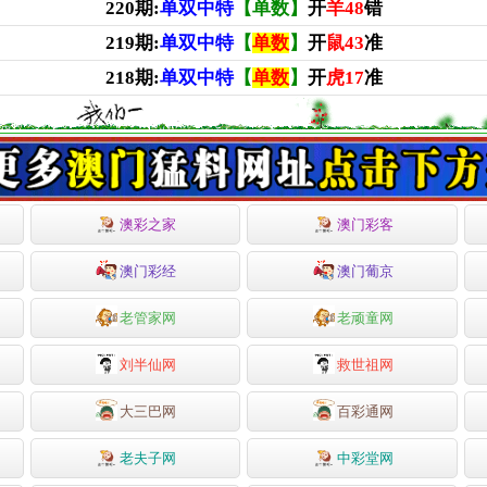
220期:
单双中特
【单数】
开
羊48
错
219期:
单双中特
【
单数
】
开
鼠43
准
218期:
单双中特
【
单数
】
开
虎17
准
澳彩之家
澳门彩客
澳门彩经
澳门葡京
老管家网
老顽童网
刘半仙网
救世祖网
大三巴网
百彩通网
老夫子网
中彩堂网