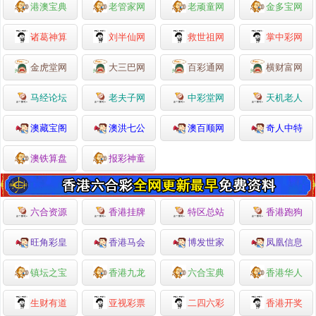
港澳宝典
老管家网
老顽童网
金多宝网
诸葛神算
刘半仙网
救世祖网
掌中彩网
金虎堂网
大三巴网
百彩通网
横财富网
马经论坛
老夫子网
中彩堂网
天机老人
澳藏宝阁
澳洪七公
澳百顺网
奇人中特
澳铁算盘
报彩神童
六合资源
香港挂牌
特区总站
香港跑狗
旺角彩皇
香港马会
博发世家
凤凰信息
镇坛之宝
香港九龙
六合宝典
香港华人
生财有道
亚视彩票
二四六彩
香港开奖