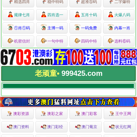
精选四肖
稳中特码
超准⑤码
二字爆特
规律七肖
四肖选一
五肖十码
火爆八码
①肖①码
主博一码
一码免费
内幕一肖
机密信封
一句中特
四码中特
选料⑥码
老顽童•
999425.com
澳彩资源
澳彩之家
澳门彩客
王中王网
澳门资料
澳门彩经
澳门葡京
状元红网