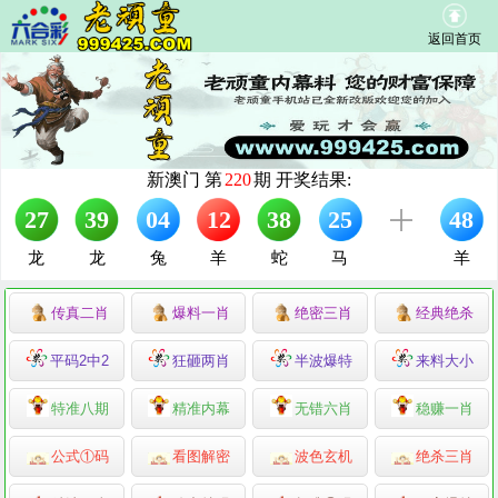
返回首页
传真二肖
爆料一肖
绝密三肖
经典绝杀
平码2中2
狂砸两肖
半波爆特
来料大小
特准八期
精准内幕
无错六肖
稳赚一肖
公式①码
看图解密
波色玄机
绝杀三肖